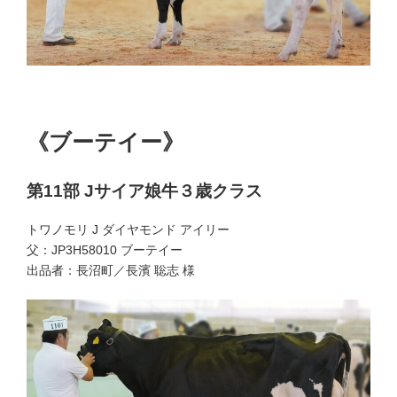
第11部 １席
第11部 BU、BP
《ブーテイー》
第11部 Jサイア娘牛３歳クラス
トワノモリ J ダイヤモンド アイリー
父：JP3H58010 ブーテイー
出品者：長沼町／長濱 聡志 様