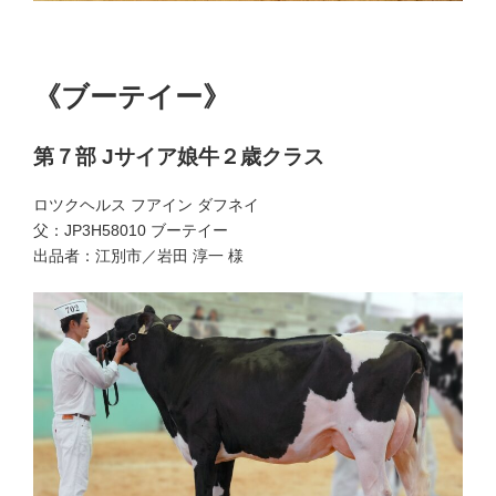
第７部 １席
第７部 BU
《ブーテイー》
第７部 Jサイア娘牛２歳クラス
ロツクヘルス フアイン ダフネイ
父：JP3H58010 ブーテイー
出品者：江別市／岩田 淳一 様