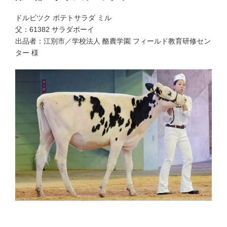
ドルビツク ポテトサラダ ミル
父：61382 サラダボーイ
出品者：江別市／学校法人 酪農学園 フィールド教育研修セン
ター 様
第２部 １席