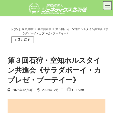
コ
ナ
ン
ビ
テ
ゲ
ン
ー
ツ
シ
へ
ョ
»
»
»
ス
ン
乳用種
乳牛共進会
第３回石狩・空知ホルスタイン共進会《サ
HOME
キ
に
ラダボーイ・カプレゼ・ブーテイー》
ッ
移
プ
動
第３回石狩・空知ホルスタイ
ン共進会《サラダボーイ・カ
プレゼ・ブーテイー》
最
2025年12月3日
2025年12月8日
GH-Staff
終
更
新
日
時