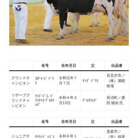
名号
生年月日
父
出品者
岩見沢市／
グランドチ
令和元年７
SF ﾁ-ｽﾞ ﾄﾞﾂ
ｷﾝｸﾞ ﾄﾞﾂｸ
（株）瀬能
ｸ
ャンピオン
月７日
牧場
リザーブグ
ﾜｲﾄﾞﾋﾞﾕ- ﾄﾞ
令和４年３
長沼町／廣
ランドチャ
ﾗﾏﾁﾂｸ ﾃﾞﾙﾀﾗ
ﾃﾞﾙﾀﾗﾑﾀﾞ
月13日
田 陽佑 氏
ﾑﾀﾞ
ンピオン
名号
生年月日
父
出品者
恵庭市／
ジュニアチ
令和６年１
ｻｸﾗﾝﾄﾞ ﾊｽﾞｲ
（有）福屋