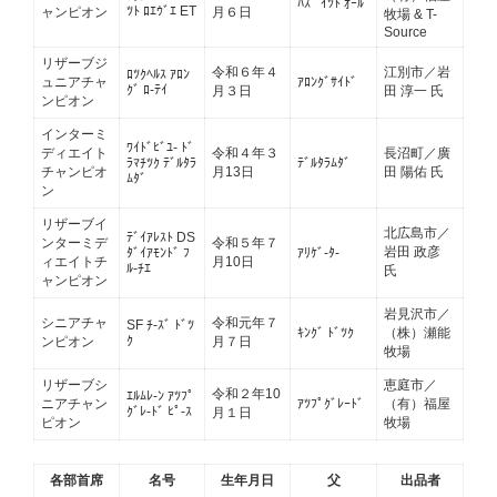
ﾊｽﾞ ｲﾂﾄ ｵｰﾙ
ﾂﾄ ﾛｴｳﾞｴ ET
ャンピオン
月６日
牧場 & T-
Source
リザーブジ
令和６年４
江別市／岩
ﾛﾂｸﾍﾙｽ ｱﾛﾝ
ュニアチャ
ｱﾛﾝｸﾞｻｲﾄﾞ
ｸﾞ ﾛ-ﾃｲ
月３日
田 淳一 氏
ンピオン
インターミ
ﾜｲﾄﾞﾋﾞﾕ- ﾄﾞ
ディエイト
令和４年３
長沼町／廣
ﾗﾏﾁﾂｸ ﾃﾞﾙﾀﾗ
ﾃﾞﾙﾀﾗﾑﾀﾞ
チャンピオ
月13日
田 陽佑 氏
ﾑﾀﾞ
ン
リザーブイ
北広島市／
ﾃﾞｲｱﾚｽﾄ DS
ンターミデ
令和５年７
岩田 政彦
ﾀﾞｲｱﾓﾝﾄﾞ ﾌ
ｱﾘｹﾞ-ﾀ-
ィエイトチ
月10日
ﾙ-ﾁｴ
氏
ャンピオン
岩見沢市／
シニアチャ
令和元年７
SF ﾁ-ｽﾞ ﾄﾞﾂ
ｷﾝｸﾞ ﾄﾞﾂｸ
（株）瀬能
ｸ
ンピオン
月７日
牧場
リザーブシ
恵庭市／
令和２年10
ｴﾙﾑﾚ-ﾝ ｱﾂﾌﾟ
ニアチャン
ｱﾂﾌﾟｸﾞﾚｰﾄﾞ
（有）福屋
ｸﾞﾚ-ﾄﾞ ﾋﾟ-ｽ
月１日
ピオン
牧場
各部首席
名号
生年月日
父
出品者