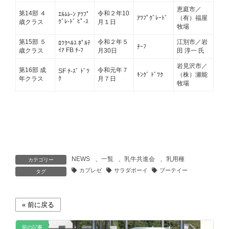
恵庭市／
第14部 ４
令和２年10
ｴﾙﾑﾚ-ﾝ ｱﾂﾌﾟ
ｱﾂﾌﾟｸﾞﾚｰﾄﾞ
（有）福屋
ｸﾞﾚ-ﾄﾞ ﾋﾟ-ｽ
歳クラス
月１日
牧場
第15部 ５
令和２年５
江別市／岩
ﾛﾂｸﾍﾙｽ ﾎﾟﾙﾃ
ﾁｰﾌ
ｲｱ FB ﾁ-ﾌ
歳クラス
月30日
田 淳一 氏
岩見沢市／
第16部 成
令和元年７
SF ﾁ-ｽﾞ ﾄﾞﾂ
ｷﾝｸﾞ ﾄﾞﾂｸ
（株）瀬能
ｸ
年クラス
月７日
牧場
NEWS
、
一覧
、
乳牛共進会
、
乳用種
カテゴリー
カプレゼ
サラダボーイ
ブーテイー
タグ
前の記事