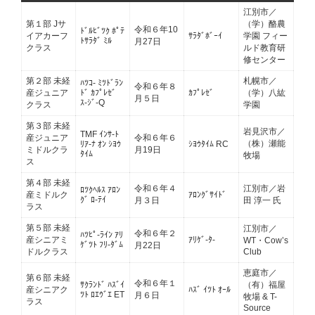
江別市／
第１部 Jサ
（学）酪農
令和６年10
ﾄﾞﾙﾋﾞﾂｸ ﾎﾟﾃ
イアカーフ
ｻﾗﾀﾞﾎﾞｰｲ
学園 フィー
ﾄｻﾗﾀﾞ ﾐﾙ
月27日
クラス
ルド教育研
修センター
第２部 未経
札幌市／
ﾊﾂｺ- ﾐﾂﾄﾞﾗﾝ
令和６年８
産ジュニア
ﾄﾞ ｶﾌﾟﾚｾﾞ
ｶﾌﾟﾚｾﾞ
（学）八紘
月５日
ｽ-ｼﾞ-Q
クラス
学園
第３部 未経
岩見沢市／
TMF ｲﾝｻ-ﾄ
産ジュニア
令和６年６
（株）瀬能
ﾘｱ-ﾅ ｵﾝ ｼﾖｳ
ｼﾖｳﾀｲﾑ RC
ミドルクラ
月19日
ﾀｲﾑ
牧場
ス
第４部 未経
令和６年４
江別市／岩
ﾛﾂｸﾍﾙｽ ｱﾛﾝ
産ミドルク
ｱﾛﾝｸﾞｻｲﾄﾞ
ｸﾞ ﾛ-ﾃｲ
月３日
田 淳一 氏
ラス
第５部 未経
江別市／
令和６年２
ﾊﾂﾋﾟ-ﾗｲﾝ ｱﾘ
産シニアミ
ｱﾘｹﾞ-ﾀ-
WT・Cow’s
ｹﾞﾂﾄ ﾌﾘ-ﾀﾞﾑ
月22日
ドルクラス
Club
恵庭市／
第６部 未経
令和６年１
ｻｸﾗﾝﾄﾞ ﾊｽﾞｲ
（有）福屋
産シニアク
ﾊｽﾞ ｲﾂﾄ ｵｰﾙ
ﾂﾄ ﾛｴｳﾞｴ ET
月６日
牧場 & T-
ラス
Source