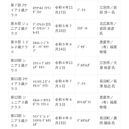
第７部 Jサ
令和４年11
江別市／岩
ﾛﾂｸﾍﾙｽ ﾌｱｲﾝ
イア２歳ク
ﾌﾞ-ﾃｲ-
ﾀﾞﾌﾈｲ
月17日
田 淳一 氏
ラス
第８部 ジュ
北広島市／
ﾃﾞｲｱﾚｽﾄ DS
令和５年７
ニア２歳ク
ﾀﾞｲｱﾓﾝﾄﾞ ﾌ
ｱﾘｹﾞ-ﾀ-
岩田 政彦
月10日
ﾙ-ﾁｴ
ラス
氏
第９部 ミド
恵庭市／
ｴﾙﾑﾚ-ﾝ ｼﾞﾔ
令和５年４
ル２歳クラ
ｶﾞ- ﾏﾄﾞｷﾔﾂ
ｼﾞﾔｶﾞ-
（有）福屋
月14日
ﾌﾟ
ス
牧場
第10部 シ
令和４年11
江別市／大
ｽｳｲ-ﾄ ﾃﾞﾙﾀﾗ
ニア２歳ク
ﾃﾞﾙﾀﾗﾑﾀﾞ
ﾑﾀﾞ ｷﾔﾐ-
月１日
屋 裕彦 氏
ラス
第11部 Jサ
令和４年７
長沼町／長
ﾄﾜﾉﾓﾘ J ﾀﾞｲ
イア３歳ク
ﾌﾞ-ﾃｲ-
ﾔﾓﾝﾄﾞ ｱｲﾘ-
月１日
濱 聡志 氏
ラス
第12部 ジ
恵庭市／
令和４年４
ｴﾙﾑﾚ-ﾝ ﾎﾂﾄｽ
ュニア３歳
ﾎﾂﾄｽﾎﾟﾂﾄ
（有）福屋
ﾎﾟﾂﾄ ﾌｴﾘ-ｽ
月３日
クラス
牧場
第13部 シ
ﾜｲﾄﾞﾋﾞﾕ- ﾄﾞ
令和４年３
長沼町／廣
ニア３歳ク
ﾗﾏﾁﾂｸ ﾃﾞﾙﾀﾗ
ﾃﾞﾙﾀﾗﾑﾀﾞ
月13日
田 陽佑 氏
ﾑﾀﾞ
ラス