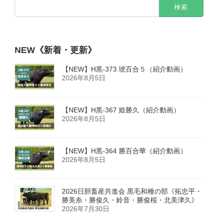
検
索:
NEW《新着・更新》
【NEW】H黒-373 琥百合５（紹介動画）
2026年8月5日
【NEW】H黒-367 姫勝久（紹介動画）
2026年8月5日
【NEW】H黒-364 勝百合華（紹介動画）
2026年8月5日
2026日胆畜産共進会 黒毛和種の部《拓忠平・
勝美糸・勝俊久・鈴音・勝俊桜・北美津久》
2026年7月30日