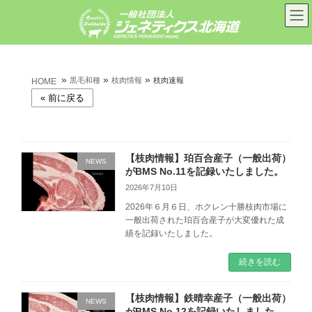
コ
ナ
ン
ビ
テ
ゲ
ン
ー
ツ
シ
へ
ョ
»
»
»
ス
ン
黒毛和種
枝肉情報
枝肉速報
HOME
キ
に
ッ
移
プ
動
【枝肉情報】珀百合産子（一般出荷）
NEWS
がBMS No.11を記録いたしました。
2026年7月10日
2026年６月６日、ホクレン十勝枝肉市場に
一般出荷された珀百合産子が大変優れた成
績を記録いたしました。
続きを読む
【枝肉情報】鉄晴幸産子（一般出荷）
NEWS
がBMS No.12を記録いたしました。