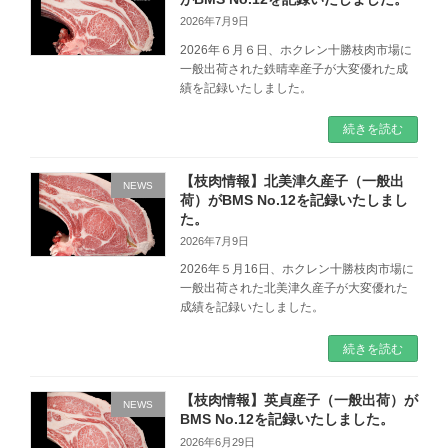
2026年7月9日
2026年６月６日、ホクレン十勝枝肉市場に
一般出荷された鉄晴幸産子が大変優れた成
績を記録いたしました。
続きを読む
【枝肉情報】北美津久産子（一般出
NEWS
荷）がBMS No.12を記録いたしまし
た。
2026年7月9日
2026年５月16日、ホクレン十勝枝肉市場に
一般出荷された北美津久産子が大変優れた
成績を記録いたしました。
続きを読む
【枝肉情報】英貞産子（一般出荷）が
NEWS
BMS No.12を記録いたしました。
2026年6月29日