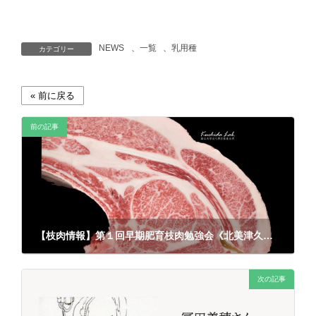
NEWS
、
一覧
、
乳用種
カテゴリー
前の記事
【枝肉情報】第１回早期肥育枝肉勉強会《北美津久・勝美糸》
2025年8月4日
次の記事