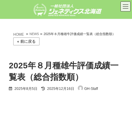
コ
ナ
ン
ビ
テ
ゲ
ン
ー
ツ
シ
へ
ョ
»
»
ス
ン
NEWS
2025年８月種雄牛評価成績一覧表（総合指数順）
HOME
キ
に
ッ
移
プ
動
2025年８月種雄牛評価成績一
覧表（総合指数順）
最
2025年8月5日
2025年12月16日
GH-Staff
終
更
新
日
時
: