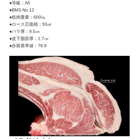
●等級：A5
●BMS No.12
●枝肉重量：600㎏
●ロース芯面積：93㎠
●バラ厚：9.5㎝
●皮下脂肪厚：1.7㎝
●歩留基準値：78.8