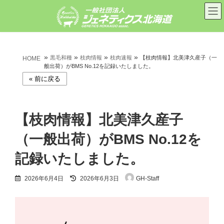
コ
ナ
ン
ビ
テ
ゲ
ン
ー
ツ
シ
へ
ョ
»
»
»
»
ス
ン
黒毛和種
枝肉情報
枝肉速報
【枝肉情報】北美津久産子（一
HOME
キ
に
般出荷）がBMS No.12を記録いたしました。
ッ
移
プ
動
【枝肉情報】北美津久産子
（一般出荷）がBMS No.12を
記録いたしました。
最
2026年6月4日
2026年6月3日
GH-Staff
終
更
新
日
時