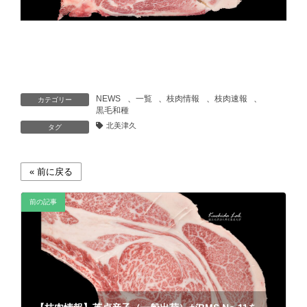
NEWS
、
一覧
、
枝肉情報
、
枝肉速報
、
カテゴリー
黒毛和種
北美津久
タグ
前の記事