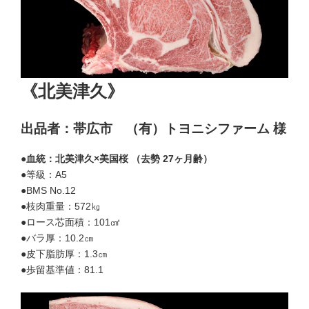
《北美津久》
出品者：帯広市 （有）トヨニシファーム 様
●血統：北美津久×美国桜 （去勢 27ヶ月齢）
●等級：A5
●BMS No.12
●枝肉重量：572㎏
●ロース芯面積：101㎠
●バラ厚：10.2㎝
●皮下脂肪厚：1.3㎝
●歩留基準値：81.1