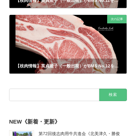
【枝肉情報】英貞産子（一般出荷）がBMS No.11を記録いたしました。
2026年6月4日
次の記事
【枝肉情報】英貞産子（一般出荷）がBMS No.12を記録いたしました。
2026年6月10日
検
索:
NEW《新着・更新》
第72回後志肉用牛共進会《北美津久・勝俊