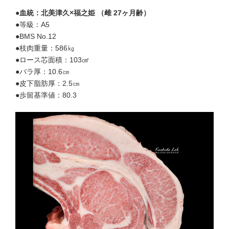
●血統：北美津久×福之姫 （雌 27ヶ月齢）
●等級：A5
●BMS No.12
●枝肉重量：586㎏
●ロース芯面積：103㎠
●バラ厚：10.6㎝
●皮下脂肪厚：2.5㎝
●歩留基準値：80.3