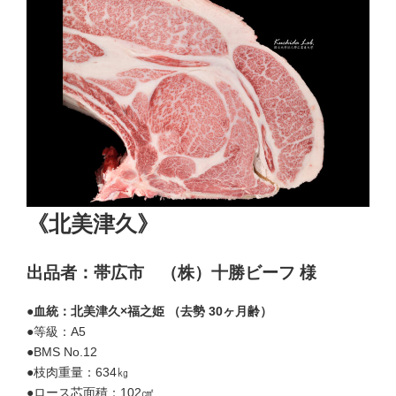
《北美津久》
出品者：帯広市 （株）十勝ビーフ 様
●血統：北美津久×福之姫 （去勢 30ヶ月齢）
●等級：A5
●BMS No.12
●枝肉重量：634㎏
●ロース芯面積：102㎠