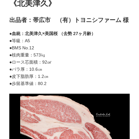
《北美津久》
出品者：帯広市 （有）トヨニシファーム 様
●血統：北美津久×美国桜 （去勢 27ヶ月齢）
●等級：A5
●BMS No.12
●枝肉重量：573㎏
●ロース芯面積：92㎠
●バラ厚：10.6㎝
●皮下脂肪厚：1.2㎝
●歩留基準値：80.2