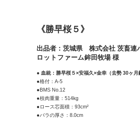
優秀賞
《勝早桜５》
出品者：茨城県 株式会社 茨畜連
ロットファーム鉾田牧場 様
●
血統：勝早桜５×安福久×金幸（去勢 30ヶ月
●格付：A-5
●BMS No.12
●枝肉重量：514kg
●ロース芯面積：93cm²
●バラの厚さ：8.0cm