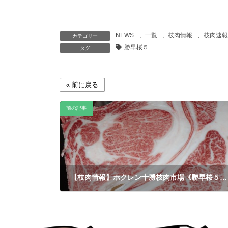
NEWS
、
一覧
、
枝肉情報
、
枝肉速報
カテゴリー
勝早桜５
タグ
前の記事
【枝肉情報】ホクレン十勝枝肉市場《勝早桜５・晴国花・松福久》
2018年5月15日