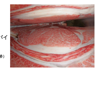
パイ
齢）