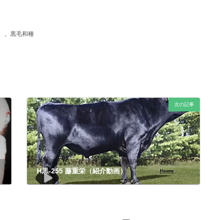
、
黒毛和種
次の記事
H黒-255 藤重栄（紹介動画）
2018年6月20日