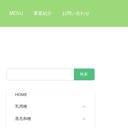
MENU
事業紹介
お問い合わせ
検
索:
HOME
乳用種
黒毛和種