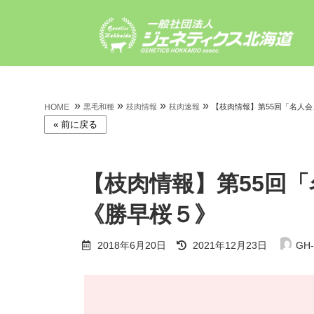
コ
ナ
ン
ビ
テ
ゲ
ン
ー
ツ
シ
へ
ョ
ス
ン
»
»
»
»
HOME
黒毛和種
枝肉情報
枝肉速報
【枝肉情報】第55回「名人
キ
に
ッ
移
プ
動
【枝肉情報】第55回
《勝早桜５》
最
2018年6月20日
2021年12月23日
GH-
終
更
新
日
時