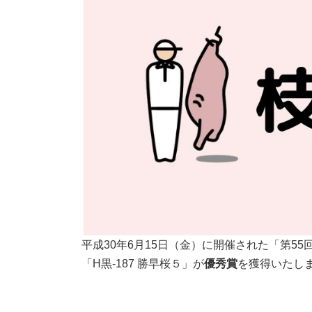
:
平成30年6月15日（金）に開催された「第5
「H黒‐187 勝早桜５」が
優秀賞
を獲得いたし