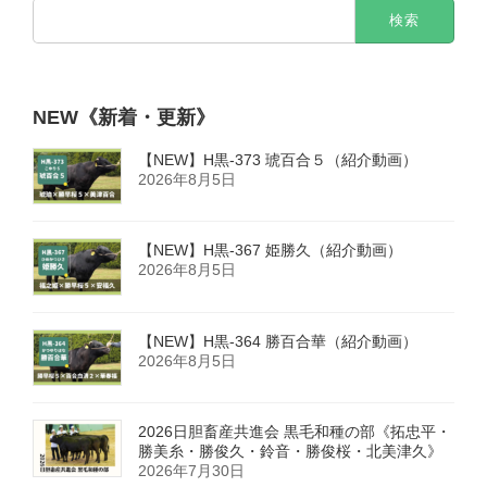
検
索:
NEW《新着・更新》
【NEW】H黒-373 琥百合５（紹介動画）
2026年8月5日
【NEW】H黒-367 姫勝久（紹介動画）
2026年8月5日
【NEW】H黒-364 勝百合華（紹介動画）
2026年8月5日
2026日胆畜産共進会 黒毛和種の部《拓忠平・
勝美糸・勝俊久・鈴音・勝俊桜・北美津久》
2026年7月30日