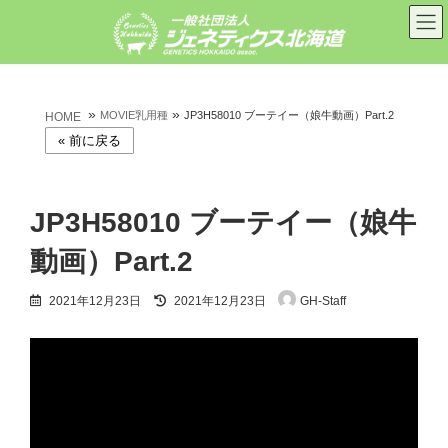
コ
ナ
ン
ビ
テ
ゲ
ン
ー
ツ
シ
へ
ョ
»
»
ス
ン
MOVIE乳用種
JP3H58010 ブーテイー（娘牛動画）Part.2
HOME
キ
に
ッ
移
プ
動
JP3H58010 ブーテイー（娘牛
動画）Part.2
最
2021年12月23日
2021年12月23日
GH-Staff
終
更
新
日
時
: