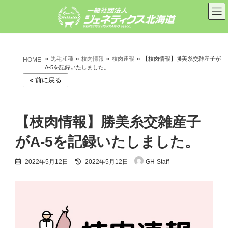
コ
ナ
ン
ビ
テ
ゲ
ン
ー
ツ
シ
へ
ョ
»
»
»
»
ス
ン
黒毛和種
枝肉情報
枝肉速報
【枝肉情報】勝美糸交雑産子が
HOME
キ
に
A-5を記録いたしました。
ッ
移
プ
動
【枝肉情報】勝美糸交雑産子
がA-5を記録いたしました。
最
2022年5月12日
2022年5月12日
GH-Staff
終
更
新
日
時
: