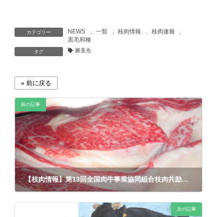
NEWS
、
一覧
、
枝肉情報
、
枝肉速報
、
カテゴリー
黒毛和種
勝美糸
タグ
前の記事
【枝肉情報】第13回全国肉牛事業協同組合枝肉共励会（交雑種）《勝美糸・勝吾》
2022年5月10日
次の記事