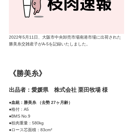
2022年5月11日、大阪市中央卸売市場南港市場に出荷された
勝美糸交雑産子がA-5を記録いたしました。
《勝美糸》
出品者：愛媛県 株式会社 栗田牧場 様
●血統：勝美糸 （去勢 27ヶ月齢）
●格付：A5
●BMS No.9
●枝肉重量：580kg
●ロース芯面積：83cm²