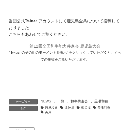
当団公式Twitter アカウントにて鹿児島全共について投稿して
おりました！
こちらもあわせてご覧ください。
第12回全国和牛能力共進会 鹿児島大会
“Twitter のその他のモーメントを表示” をクリックしていただくと、すべ
ての投稿をご覧いただけます。
NEWS
、
一覧
、
和牛共進会
、
黒毛和種
カテゴリー
勝早桜５
北神居
梅栄福
美津利奈
タグ
英貞