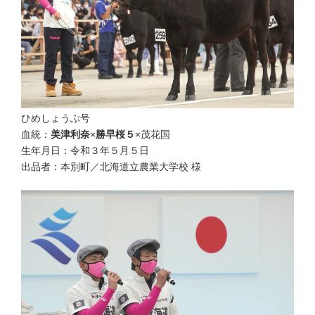
ひめしょうぶ号
血統：
美津利奈
×
勝早桜５
×茂花国
生年月日：令和３年５月５日
出品者：本別町／北海道立農業大学校 様