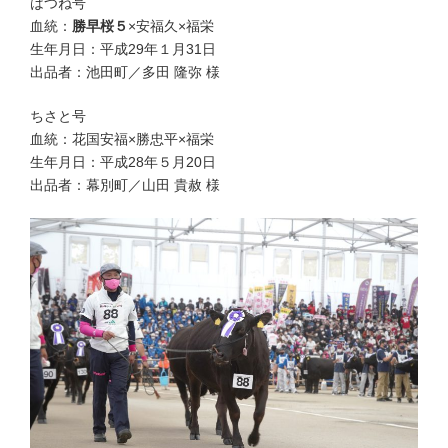
はつね号
血統：
勝早桜５
×安福久×福栄
生年月日：平成29年１月31日
出品者：池田町／多田 隆弥 様
ちさと号
血統：花国安福×勝忠平×福栄
生年月日：平成28年５月20日
出品者：幕別町／山田 貴赦 様