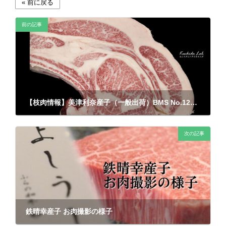
前の記事
【枝肉情報】美津利奈産子（一般出荷）BMS No.12を記録いたしました。
2022年11月8日
次の記事
鉄晴幸産子 お肉撮影の様子