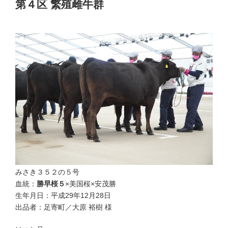
第４区 繁殖雌牛群
優等賞３席
みさき３５２の５号
血統：
勝早桜５
×美国桜×安茂勝
生年月日：平成29年12月28日
出品者：足寄町／大原 裕樹 様