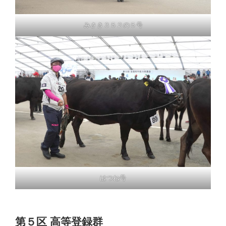
みさき３５２の５号
はつね号
第５区 高等登録群