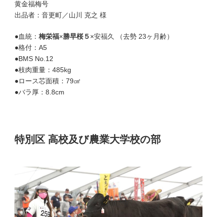
黄金福梅号
出品者：音更町／山川 克之 様
●血統：
梅栄福
×
勝早桜５
×安福久 （去勢 23ヶ月齢）
●格付：A5
●BMS No.12
●枝肉重量：485kg
●ロース芯面積：79㎠
●バラ厚：8.8cm
特別区 高校及び農業大学校の部
優等賞７席