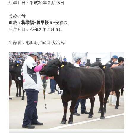
生年月日：平成30年２月25日
うめの号
血統：
梅栄福
×
勝早桜５
×安福久
生年月日：令和２年２月６日
出品者：池田町／武田 大治 様