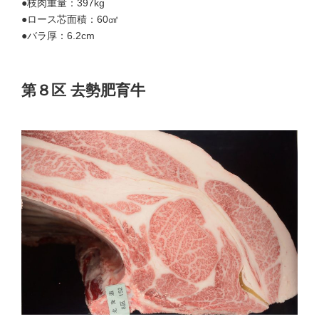
●枝肉重量：397kg
●ロース芯面積：60㎠
●バラ厚：6.2cm
第８区 去勢肥育牛
優等賞21席