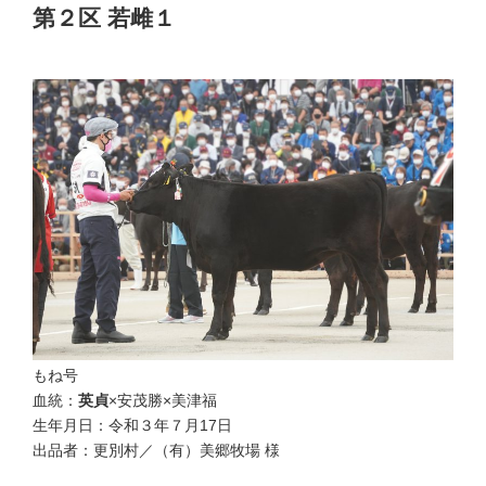
第２区 若雌１
優等賞13席
もね号
血統：
英貞
×安茂勝×美津福
生年月日：令和３年７月17日
出品者：更別村／（有）美郷牧場 様