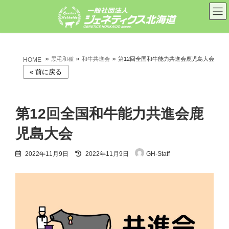
コ
ナ
ン
ビ
テ
ゲ
ン
ー
ツ
シ
へ
ョ
»
»
»
ス
ン
黒毛和種
和牛共進会
第12回全国和牛能力共進会鹿児島大会
HOME
キ
に
ッ
移
プ
動
第12回全国和牛能力共進会鹿
児島大会
最
2022年11月9日
2022年11月9日
GH-Staff
終
更
新
日
時
: