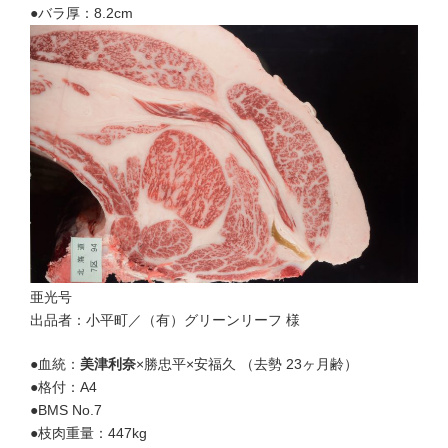
●バラ厚：8.2cm
亜光号
出品者：小平町／（有）グリーンリーフ 様
●血統：
美津利奈
×勝忠平×安福久 （去勢 23ヶ月齢）
●格付：A4
●BMS No.7
●枝肉重量：447kg