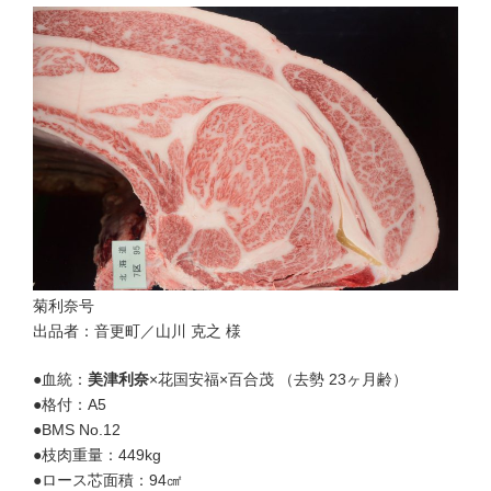
菊利奈号
出品者：音更町／山川 克之 様
●血統：
美津利奈
×花国安福×百合茂 （去勢 23ヶ月齢）
●格付：A5
●BMS No.12
●枝肉重量：449kg
●ロース芯面積：94㎠