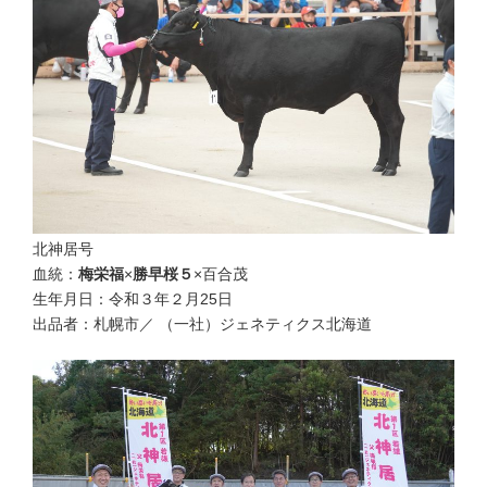
北神居号
血統：
梅栄福
×
勝早桜５
×百合茂
生年月日：令和３年２月25日
出品者：札幌市／ （一社）ジェネティクス北海道