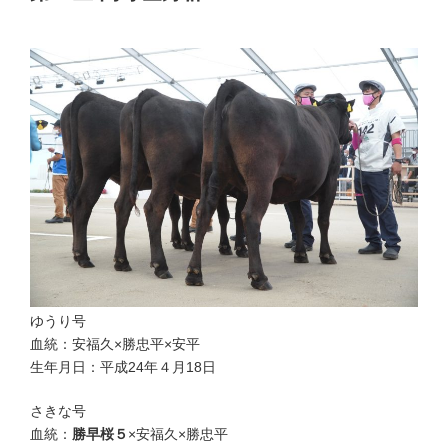
優等賞３席
ゆうり号
血統：安福久×勝忠平×安平
生年月日：平成24年４月18日
さきな号
血統：
勝早桜５
×安福久×勝忠平