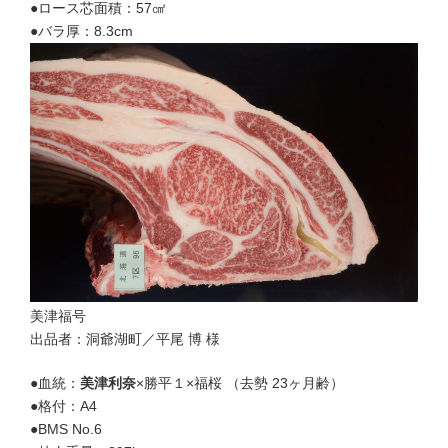
●ロース芯面積：57㎠
●バラ厚：8.3cm
美津福号
出品者：洞爺湖町／平尾 博 様
●血統：
美津利奈
×勝平１×福桜 （去勢 23ヶ月齢）
●格付：A4
●BMS No.6