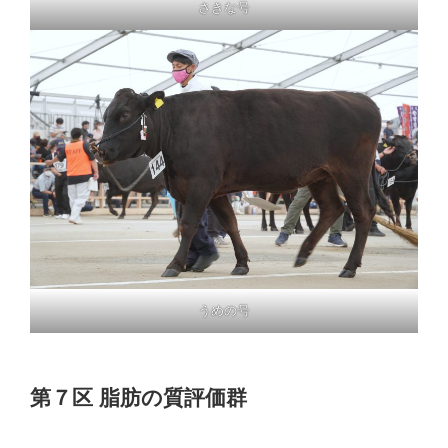
さきな号
うめの号
第７区 脂肪の質評価群
１等賞