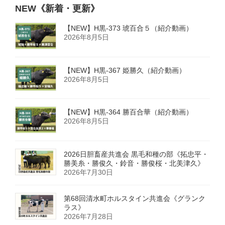
NEW《新着・更新》
ジ
【NEW】H黒-373 琥百合５（紹介動画）
送
2026年8月5日
り
【NEW】H黒-367 姫勝久（紹介動画）
2026年8月5日
【NEW】H黒-364 勝百合華（紹介動画）
2026年8月5日
2026日胆畜産共進会 黒毛和種の部《拓忠平・
勝美糸・勝俊久・鈴音・勝俊桜・北美津久》
2026年7月30日
第68回清水町ホルスタイン共進会《グランク
ラス》
2026年7月28日