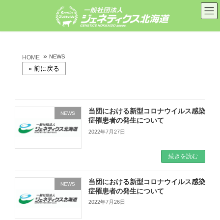
コ
ナ
ン
ビ
テ
ゲ
ン
ー
ツ
シ
へ
ョ
»
ス
ン
NEWS
HOME
キ
に
ッ
移
プ
動
当団における新型コロナウイルス感染
NEWS
症罹患者の発生について
2022年7月27日
続きを読む
当団における新型コロナウイルス感染
NEWS
症罹患者の発生について
2022年7月26日