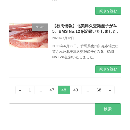
続きを読む
【枝肉情報】北美津久交雑産子がA-
NEWS
5、BMS No.12を記録いたしました。
2022年7月12日
2022年4月22日、群馬県食肉卸売市場に出
荷された北美津久交雑産子がA-5、BMS
No.12を記録いたしました。
続きを読む
投
固
固
固
固
固
«
1
…
47
48
49
…
68
»
定
定
定
定
定
稿
ペ
ペ
ペ
ペ
ペ
検
ー
ー
ー
ー
ー
の
索:
ジ
ジ
ジ
ジ
ジ
ペ
ー