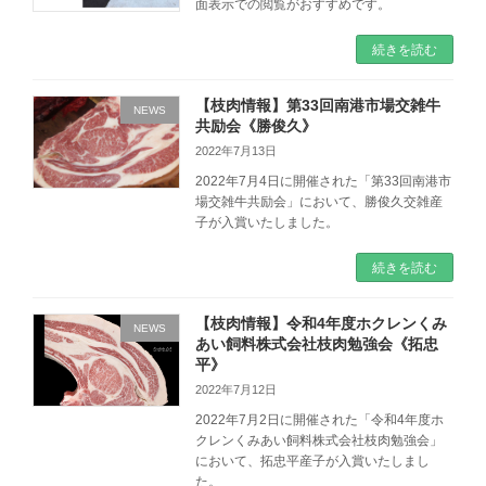
面表示での閲覧がおすすめです。
続きを読む
【枝肉情報】第33回南港市場交雑牛
NEWS
共励会《勝俊久》
2022年7月13日
2022年7月4日に開催された「第33回南港市
場交雑牛共励会」において、勝俊久交雑産
子が入賞いたしました。
続きを読む
【枝肉情報】令和4年度ホクレンくみ
NEWS
あい飼料株式会社枝肉勉強会《拓忠
平》
2022年7月12日
2022年7月2日に開催された「令和4年度ホ
クレンくみあい飼料株式会社枝肉勉強会」
において、拓忠平産子が入賞いたしまし
た。