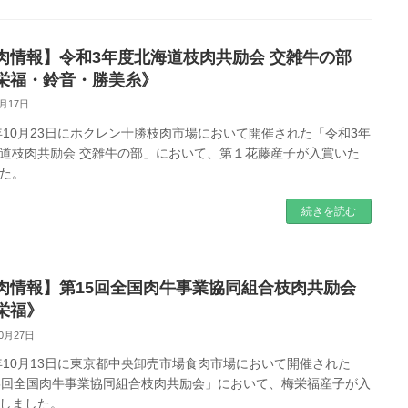
肉情報】令和3年度北海道枝肉共励会 交雑牛の部
栄福・鈴音・勝美糸》
1月17日
1年10月23日にホクレン十勝枝肉市場において開催された「令和3年
道枝肉共励会 交雑牛の部」において、第１花藤産子が入賞いた
た。
続きを読む
肉情報】第15回全国肉牛事業協同組合枝肉共励会
栄福》
10月27日
1年10月13日に東京都中央卸売市場食肉市場において開催された
5回全国肉牛事業協同組合枝肉共励会」において、梅栄福産子が入
しました。