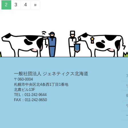
固
2
固
3
固
4
»
定
定
定
ペ
ペ
ペ
ー
ー
ー
ジ
ジ
ジ
一般社団法人 ジェネティクス北海道
〒060-0004
札幌市中央区北4条西1丁目1番地
北農ビル13F
TEL：011-242-9644
FAX：011-242-9650