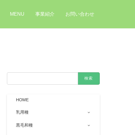
MENU
事業紹介
お問い合わせ
検
索:
HOME
乳用種
黒毛和種