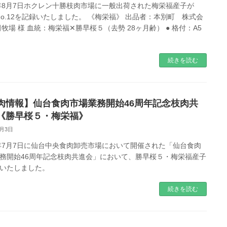
1年8月7日ホクレン十勝枝肉市場に一般出荷された梅栄福産子が
 No.12を記録いたしました。 《梅栄福》 出品者：本別町 株式会
田牧場 様 血統：梅栄福✕勝早桜５（去勢 28ヶ月齢） ● 格付：A5
続きを読む
肉情報】仙台食肉市場業務開始46周年記念枝肉共
《勝早桜５・梅栄福》
8月3日
1年7月7日に仙台中央食肉卸売市場において開催された「仙台食肉
務開始46周年記念枝肉共進会」において、勝早桜５・梅栄福産子
いたしました。
続きを読む