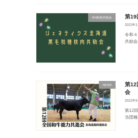
第1
GH枝肉共励会
2022年
令和４
共励会
第1
NEWS
会
2022年
第12
当団種