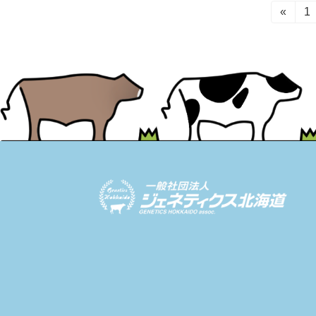
投
«
固
1
定
稿
ペ
ー
の
ジ
ペ
ー
ジ
送
り