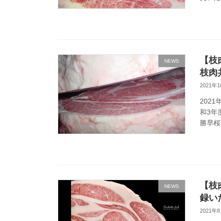
【枝
NEWS
枝肉
2021年
202
和3年
勝早桜
【枝
NEWS
録い
2021年