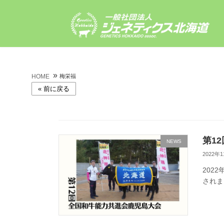
コ
ナ
ン
ビ
テ
ゲ
ン
ー
ツ
シ
へ
ョ
ス
ン
»
HOME
梅栄福
キ
に
ッ
移
プ
動
第1
NEWS
2022年
202
されま