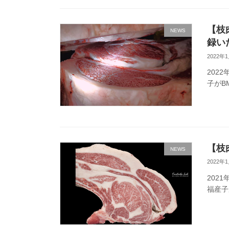
【枝
NEWS
録い
2022年
202
子がB
【枝
NEWS
2022年
202
福産子