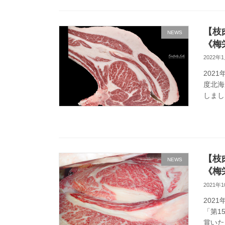
【枝
NEWS
《梅
2022年
202
度北海
しまし
【枝
NEWS
《梅
2021年
202
「第1
賞いた