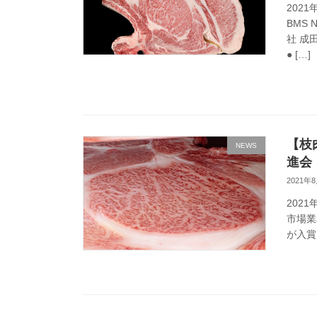
202
BMS
社 成
● […]
【枝
NEWS
進会
2021年
202
市場業
が入賞