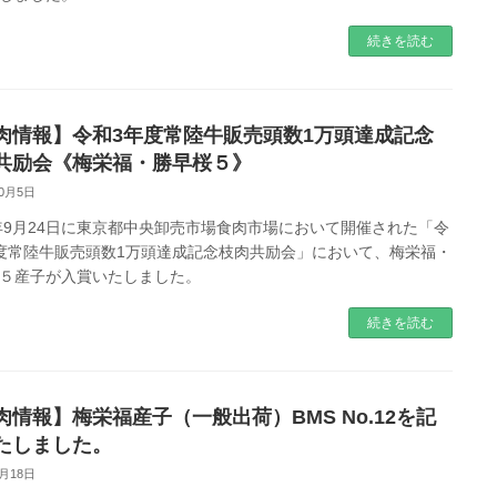
続きを読む
肉情報】令和3年度常陸牛販売頭数1万頭達成記念
共励会《梅栄福・勝早桜５》
10月5日
1年9月24日に東京都中央卸売市場食肉市場において開催された「令
度常陸牛販売頭数1万頭達成記念枝肉共励会」において、梅栄福・
５産子が入賞いたしました。
続きを読む
肉情報】梅栄福産子（一般出荷）BMS No.12を記
たしました。
8月18日