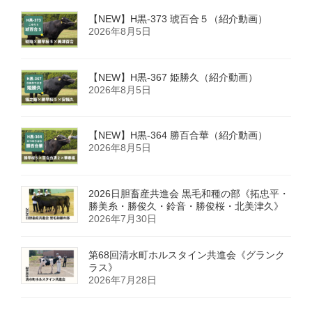
ジ
【NEW】H黒-373 琥百合５（紹介動画）
送
2026年8月5日
り
【NEW】H黒-367 姫勝久（紹介動画）
2026年8月5日
【NEW】H黒-364 勝百合華（紹介動画）
2026年8月5日
2026日胆畜産共進会 黒毛和種の部《拓忠平・
勝美糸・勝俊久・鈴音・勝俊桜・北美津久》
2026年7月30日
第68回清水町ホルスタイン共進会《グランク
ラス》
2026年7月28日