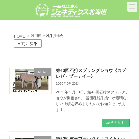
コ
ナ
ン
ビ
テ
ゲ
ン
ー
ツ
シ
へ
ョ
»
»
ス
ン
乳用種
乳牛共進会
HOME
キ
に
ッ
移
プ
動
第43回石狩スプリングショウ《カプ
NEWS
レゼ・ブーテイー》
2025年6月23日
2025年５月10日、第43回石狩スプリングシ
ョウが開催され、当団種雄牛娘牛が素晴ら
しい成績を収めましたのでお知らせいたし
ます。
続きを読む
第52回道南ブラック＆ホワイトショ