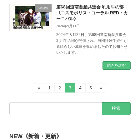
第68回道南畜産共進会 乳用牛の部
NEWS
《コスモポリス・コーラル RED・カ
ーニバル》
2024年9月11日
2024年８月22日、第68回道南畜産共進会
乳用牛の部が開催され、当団種雄牛娘牛が
素晴らしい成績を収めましたのでお知らせ
いたします。
続きを読む
投
固
固
固
固
固
«
1
2
3
4
5
»
定
定
定
定
定
稿
ペ
ペ
ペ
ペ
ペ
検
ー
ー
ー
ー
ー
の
索:
ジ
ジ
ジ
ジ
ジ
ペ
ー
NEW《新着・更新》